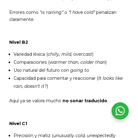
Errores como
“is raining”
o
“I have cold”
penalizan
claramente.
Nivel B2
Variedad léxica (
chilly, mild, overcast
)
Comparaciones (
warmer than, colder than
)
Uso natural del futuro con
going to
Capacidad para comentar y reaccionar (
It looks like
rain, doesn’t it?
)
Aquí ya se valora mucho
no sonar traducido
.
Nivel C1
Precisión y matiz (
unusually cold, unexpectedly