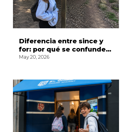
Diferencia entre since y
for: por qué se confunden
y cómo usarlos
May 20, 2026
correctamente