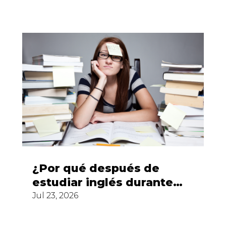
¿Por qué después de
estudiar inglés durante
años todavía no puedes
Jul 23, 2026
hablarlo?