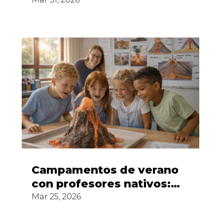
parecer clase
Campamentos de verano
con profesores nativos:
qué aportan realmente al
Mar 25, 2026
aprendizaje del inglés