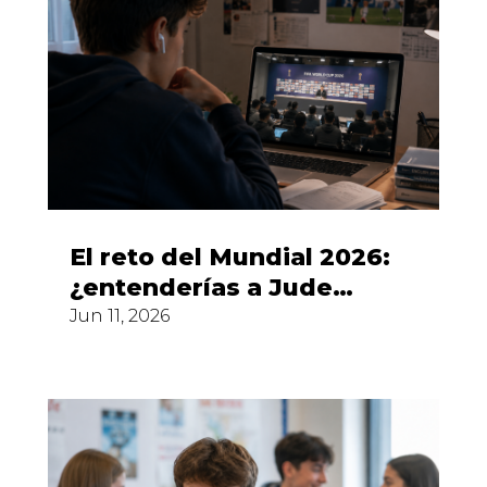
El reto del Mundial 2026:
¿entenderías a Jude
Bellingham sin subtítulos?
Jun 11, 2026