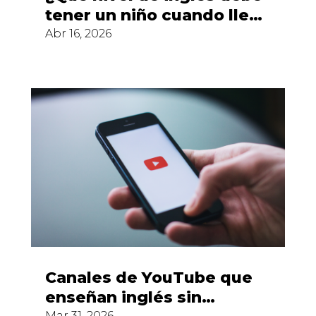
tener un niño cuando llega
a la ESO?
Abr 16, 2026
Canales de YouTube que
enseñan inglés sin
Mar 31, 2026