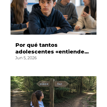
Por qué tantos
adolescentes «entienden»
inglés pero no se atreven
Jun 5, 2026
a hablarlo