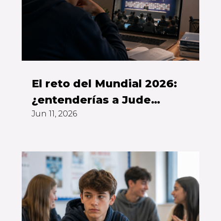
El reto del Mundial 2026:
¿entenderías a Jude
Jun 11, 2026
Bellingham sin subtítulos?