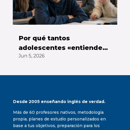
Por qué tantos
adolescentes «entienden»
Jun 5, 2026
inglés pero no se atreven
a hablarlo
Desde 2005 enseñando inglés de verdad.
Más de 60 profesores nativos, metodología
propia, planes de estudio personalizados en
base a tus objetivos, preparación para los