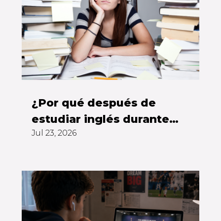
¿Por qué después de
estudiar inglés durante
Jul 23, 2026
años todavía no puedes
hablarlo?