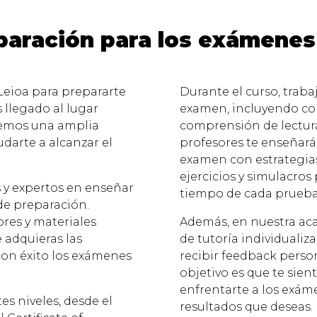
paración para los exámene
 Leioa para prepararte
Durante el curso, trabaj
 llegado al lugar
examen, incluyendo com
cemos una amplia
comprensión de lectura
darte a alcanzar el
profesores te enseñará
.
examen con estrategias
ejercicios y simulacros 
 y expertos en enseñar
tiempo de cada prueba
de preparación.
res y materiales
Además, en nuestra ac
 adquieras las
de tutoría individualiz
con éxito los exámenes
recibir feedback perso
objetivo es que te sien
enfrentarte a los exám
es niveles, desde el
resultados que deseas.