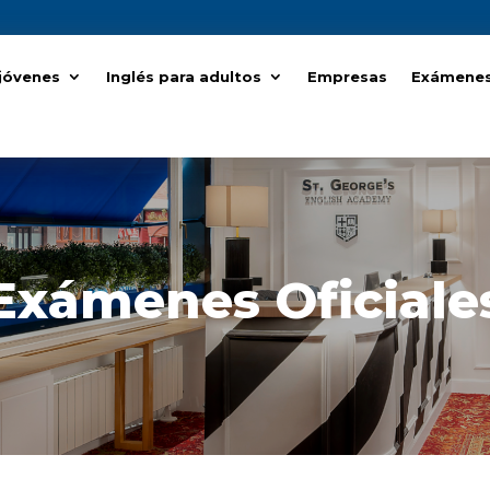
 jóvenes
 jóvenes
Inglés para adultos
Inglés para adultos
Empresas
Empresas
Exámenes 
Exámenes 
Exámenes Oficiale