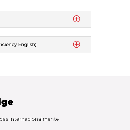
ciency English)
dge
cidas internacionalmente