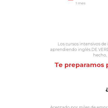
1 mes
Los cursos intensivos de
aprendiendo inglés DE VE
hecho,
Te preparamos p
Aceptado por miles de empre