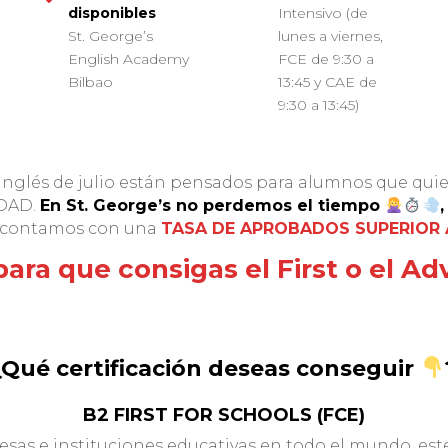
disponibles
Intensivo (de
St. George’s
lunes a viernes,
English Academy
FCE de 9:30 a
Bilbao
13:45 y CAE de
9:30 a 13:45)
 inglés de julio están pensados para alumnos que qui
RDAD.
En St. George’s no perdemos el tiempo
 contamos con una
TASA DE APROBADOS SUPERIOR 
ara que consigas el First o el Ad
¿Qué certificación deseas conseguir
B2 FIRST FOR SCHOOLS (FCE)
sas e instituciones educativas en todo el mundo, este