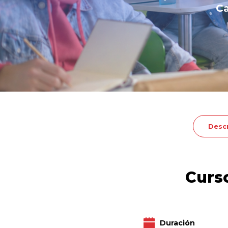
C
Desc
Curso
Duración