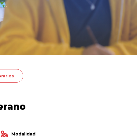
.
rarios
verano
Modalidad