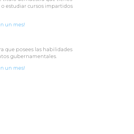
a o estudiar cursos impartidos
en un mes!
tra que posees las habilidades
entos gubernamentales.
en un mes!