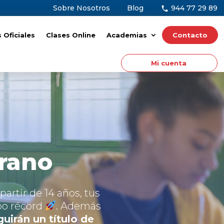
Sobre Nosotros
Blog
944 77 29 89
Oficiales
Oficiales
Clases Online
Clases Online
Academias
Academias
Contacto
Contacto
‎ ‎ ‎ ‎ ‎‎ ‎ ‎ ‎ ‎‎ ‎ ‎ Mi cuenta‎ ‎ ‎ ‎ ‎‎ ‎‎ ‎ ‎‎ ‎ ‎
‎ ‎ ‎ ‎ ‎‎ ‎ ‎ ‎ ‎‎ ‎ ‎ Mi cuenta‎ ‎ ‎ ‎ ‎‎ ‎‎ ‎ ‎‎ ‎ ‎
erano
artir de 14 años, tus
o récord
. Además
uirán un título de