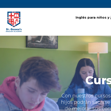
Inglés para niños y
Inglés para niños y
Curs
Con nuestros cursos 
hijos podrán sacars
de mejorar sus com