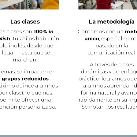
Las clases
La metodología
as clases son
100%
in
Contamos con un
mét
lish
. Tus hijos hablarán
único
, especialment
olo inglés, desde que
basado en la
llegan hasta que se
comunicación real.
marchan.
A través de clases
emás, se imparten en
dinámicas y un enfoq
grupos reducidos
práctico, logramos que
áximo quince alumnos
alumnos aprendan 
por clase), lo que nos
forma natural y avan
permite ofrecer una
rápidamente en su ing
ención personalizada.
¡Se notan los resultad