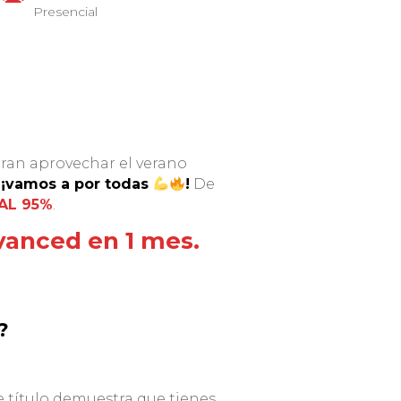
Presencial
eran aprovechar el verano
, ¡vamos a por todas
!
De
AL 95%
.
vanced en 1 mes.
?
 título demuestra que tienes