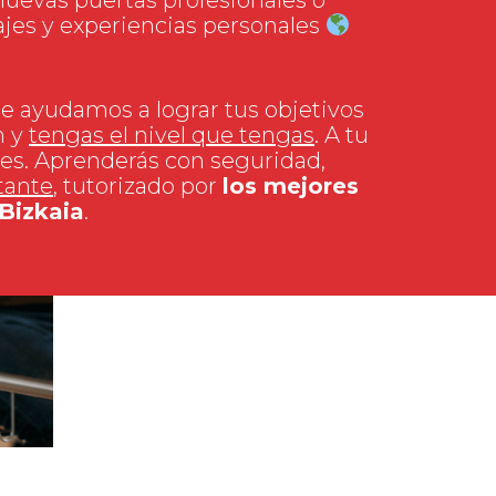
ajes y experiencias personales
e ayudamos a lograr tus objetivos
n y
tengas el nivel que tengas
. A tu
es. Aprenderás con seguridad,
tante
, tutorizado por
los mejores
 Bizkaia
.