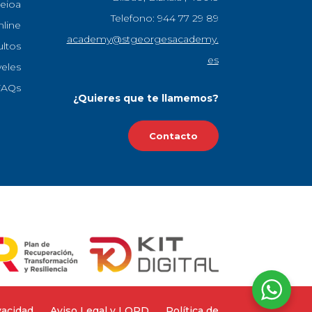
eioa
Telefono: 944 77 29 89
nline
academy@stgeorgesacademy.
ultos
es
veles
FAQs
¿Quieres que te llamemos?
Contacto
vacidad
Aviso Legal y LOPD
Política de