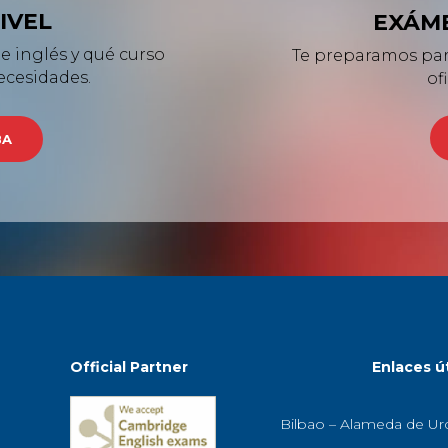
IVEL
EXÁME
de inglés y qué curso
Te preparamos para
ecesidades.
of
BA
Official Partner
Enlaces út
Bilbao – Alameda de Ur