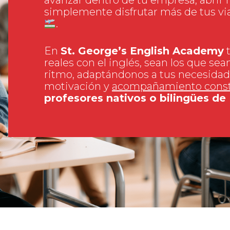
simplemente disfrutar más de tus vi
.
En
St. George’s English Academy
t
reales con el inglés, sean los que sea
ritmo, adaptándonos a tus necesidad
motivación y
acompañamiento cons
profesores nativos o bilingües de