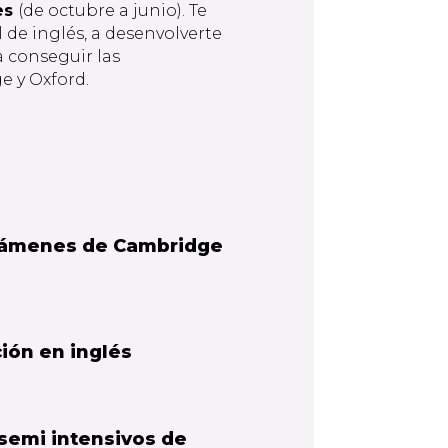
les
(de octubre a junio). Te
 de inglés, a desenvolverte
a conseguir las
e y Oxford.
xámenes de Cambridge
ión en inglés
 semi intensivos de