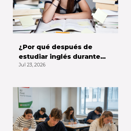
¿Por qué después de
estudiar inglés durante
Jul 23, 2026
años todavía no puedes
hablarlo?