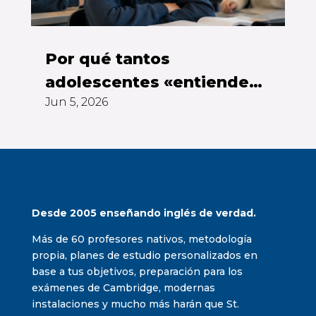
Por qué tantos
adolescentes «entienden»
Jun 5, 2026
inglés pero no se atreven
a hablarlo
Desde 2005 enseñando inglés de verdad.
Más de 60 profesores nativos, metodología
propia, planes de estudio personalizados en
base a tus objetivos, preparación para los
exámenes de Cambridge, modernas
instalaciones y mucho más harán que St.