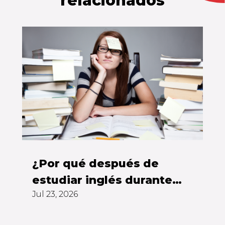
relacionados
¿Por qué después de
estudiar inglés durante
Jul 23, 2026
años todavía no puedes
hablarlo?