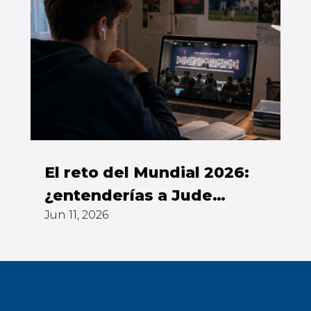
El reto del Mundial 2026:
¿entenderías a Jude
Jun 11, 2026
Bellingham sin subtítulos?