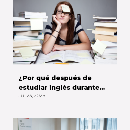
¿Por qué después de
estudiar inglés durante
Jul 23, 2026
años todavía no puedes
hablarlo?