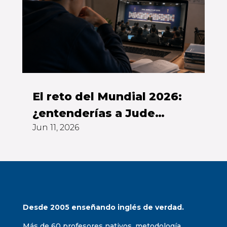
El reto del Mundial 2026:
¿entenderías a Jude
Jun 11, 2026
Bellingham sin subtítulos?
Desde 2005 enseñando inglés de verdad.
Más de 60 profesores nativos, metodología