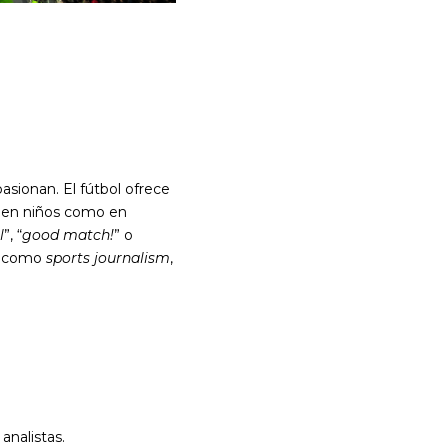
sionan. El fútbol ofrece
o en niños como en
l
”, “
good match!
” o
os como
sports journalism
,
analistas.