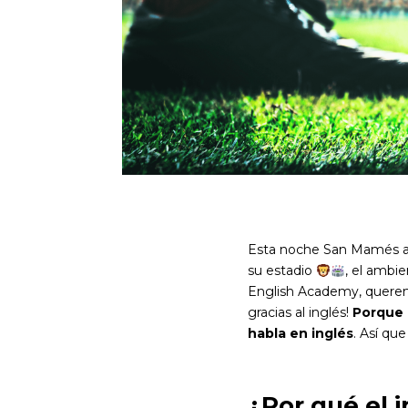
Esta noche San Mamés ac
su estadio
, el ambie
English Academy, queremos
gracias al inglés!
Porque 
habla en inglés
. Así qu
¿Por qué el i