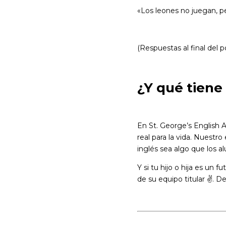
«Los leones no juegan, per
(Respuestas al final del p
¿Y qué tiene
En St. George’s English 
real para la vida. Nuest
inglés sea algo que los a
Y si tu hijo o hija es un
de su equipo titular
✌️
. D