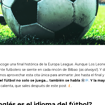
oge una final histórica de la Europa League. Aunque Los Leone
nte futbolero se siente en cada rincón de Bilbao (
as always!
). Y 
 aprovechar esta cita única para animarte: ¡lee hasta el final y 
el fútbol no solo se juega… también se habla
.
Y la may
e calienta, que sales después de este post
.
nglés es el idioma del fútbol?