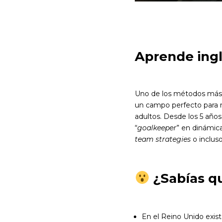
Aprende ingl
Uno de los métodos más e
un campo perfecto para m
adultos. Desde los 5 añ
“
goalkeeper
” en dinámic
team strategies
o inclus
¿Sabías q
En el Reino Unido exist