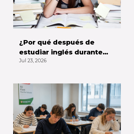
¿Por qué después de
estudiar inglés durante
Jul 23, 2026
años todavía no puedes
hablarlo?