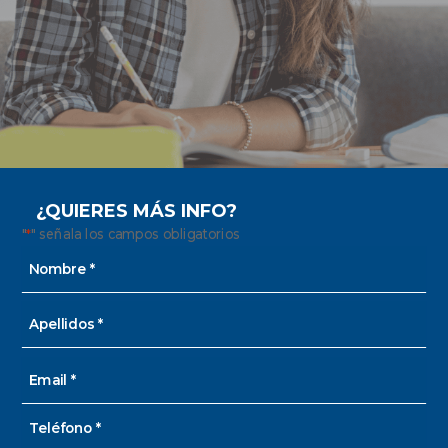
¿QUIERES MÁS INFO?
"
" señala los campos obligatorios
*
Nombre
y
apellido
Nombre
*
Apellidos
Email
*
Teléfono
*