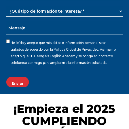
¿Qué
tipo
de
Mensaje
formación
te
interesa?
Consentimiento
He leído y acepto que mis datos o información personal sean
*
*
tratados de acuerdo con la
Política Global de Privacidad.
Asimismo
acepto que St. George's English Academy se ponga en contacto
telefónico conmigo para ampliarme la información solicitada.
CAPTCHA
¡Empieza el 2025
CUMPLIENDO