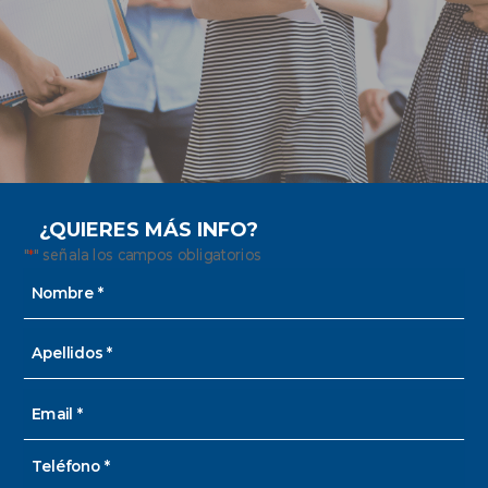
¿QUIERES MÁS INFO?
"
" señala los campos obligatorios
*
Nombre
y
apellido
Nombre
*
Apellidos
Email
*
Teléfono
*