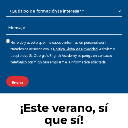
¿Qué
tipo
de
Mensaje
formación
te
interesa?
Consentimiento
He leído y acepto que mis datos o información personal sean
*
*
tratados de acuerdo con la
Política Global de Privacidad.
Asimismo
acepto que St. George's English Academy se ponga en contacto
telefónico conmigo para ampliarme la información solicitada.
CAPTCHA
¡Este verano, sí
que sí!