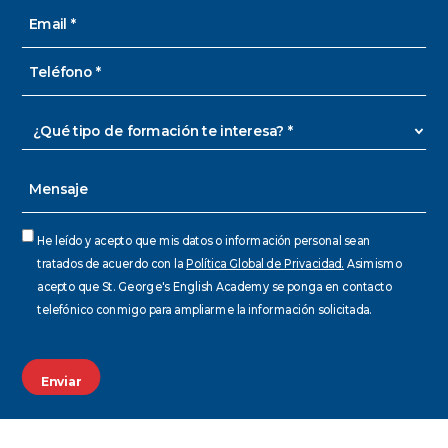
Apellidos
Email
*
Teléfono
*
¿Qué
tipo
de
Mensaje
formación
te
interesa?
Consentimiento
He leído y acepto que mis datos o información personal sean
*
*
tratados de acuerdo con la
Política Global de Privacidad.
Asimismo
acepto que St. George's English Academy se ponga en contacto
telefónico conmigo para ampliarme la información solicitada.
CAPTCHA