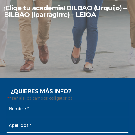
¡Elige tu academia! BILBAO (Urquijo) –
BILBAO (Iparragirre) – LEIOA
¿QUIERES MÁS INFO?
"
" señala los campos obligatorios
*
Nombre
y
apellido
Nombre
*