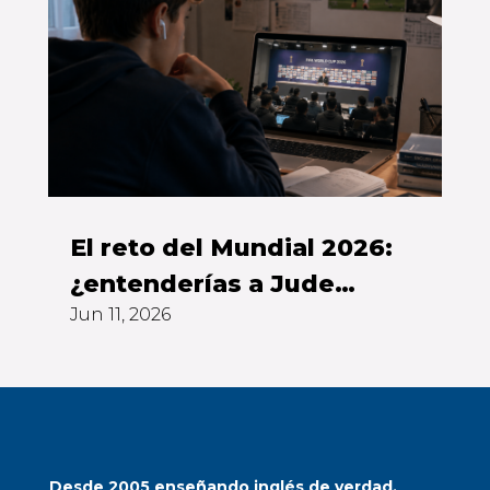
El reto del Mundial 2026:
¿entenderías a Jude
Jun 11, 2026
Bellingham sin subtítulos?
Desde 2005 enseñando inglés de verdad.