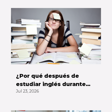
¿Por qué después de
estudiar inglés durante
Jul 23, 2026
años todavía no puedes
hablarlo?